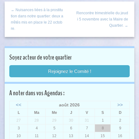
← Nuisances liées à la prostitu
Rencontre trimestrielle du jeud
tion dans notre quartier: deux a
i 5 novembre avec la Maire de
rrêtés mis en place le 22 octob
Quartier. →
re.
Soyez acteur de votre quartier
Rejoignez le Comité !
A noter dans vos Agendas :
<<
>>
août 2026
L
Ma
Me
J
V
S
D
27
28
29
30
31
1
2
3
4
5
6
7
8
9
10
11
12
13
14
15
16