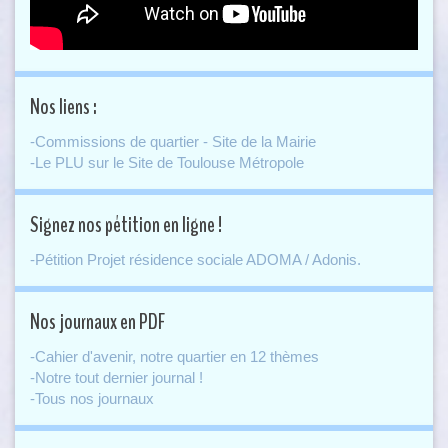
Nos liens :
-Commissions de quartier - Site de la Mairie
-Le PLU sur le Site de Toulouse Métropole
Signez nos pétition en ligne !
-Pétition Projet résidence sociale ADOMA / Adonis.
Nos journaux en PDF
-Cahier d'avenir, notre quartier en 12 thèmes
-Notre tout dernier journal !
-Tous nos journaux