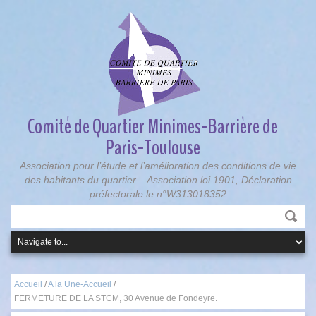
Comité de Quartier Minimes-Barrière de
Paris-Toulouse
Association pour l’étude et l’amélioration des conditions de vie
des habitants du quartier – Association loi 1901, Déclaration
préfectorale le n°W313018352
Accueil
/
A la Une-Accueil
/
FERMETURE DE LA STCM, 30 Avenue de Fondeyre.