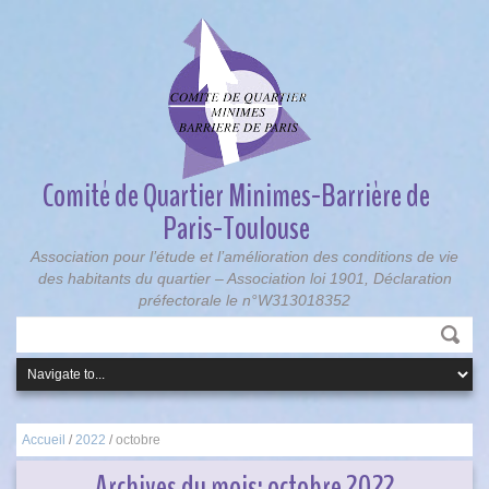
Comité de Quartier Minimes-Barrière de
Paris-Toulouse
Association pour l’étude et l’amélioration des conditions de vie
des habitants du quartier – Association loi 1901, Déclaration
préfectorale le n°W313018352
Accueil
/
2022
/
octobre
Archives du mois:
octobre 2022