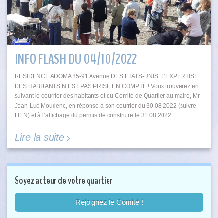
INFO FLASH DU 04/10/2022
RÉSIDENCE ADOMA 85-91 Avenue DES ETATS-UNIS: L’EXPERTISE
DES HABITANTS N’EST PAS PRISE EN COMPTE ! Vous trouverez en
suivant le courrier des habitants et du Comité de Quartier au maire, Mr
Jean-Luc Moudenc, en réponse à son courrier du 30 08 2022 (suivre
LIEN) et à l’affichage du permis de construire le 31 08 2022…
Lire la suite
Soyez acteur de votre quartier
Rejoignez le Comité !