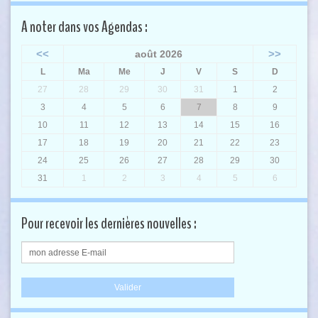
A noter dans vos Agendas :
<<
>>
août 2026
L
Ma
Me
J
V
S
D
27
28
29
30
31
1
2
3
4
5
6
7
8
9
10
11
12
13
14
15
16
17
18
19
20
21
22
23
24
25
26
27
28
29
30
31
1
2
3
4
5
6
Pour recevoir les dernières nouvelles :