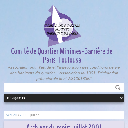
Comité de Quartier Minimes-Barrière de
Paris-Toulouse
Association pour l’étude et l’amélioration des conditions de vie
des habitants du quartier – Association loi 1901, Déclaration
préfectorale le n°W313018352
Accueil
/
2001
/
juillet
Archives du mois:
juillet 2001