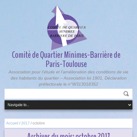
Comité de Quartier Minimes-Barrière de
Paris-Toulouse
Association pour l’étude et l’amélioration des conditions de vie
des habitants du quartier – Association loi 1901, Déclaration
préfectorale le n°W313018352
Accueil
/
2017
/
octobre
Archives du mois:
octobre 2017