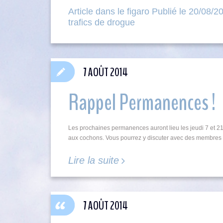
Article dans le figaro Publié le 20/08/2
trafics de drogue
7 AOÛT 2014
Rappel Permanences !
Les prochaines permanences auront lieu les jeudi 7 et 2
aux cochons. Vous pourrez y discuter avec des membres 
Lire la suite
7 AOÛT 2014