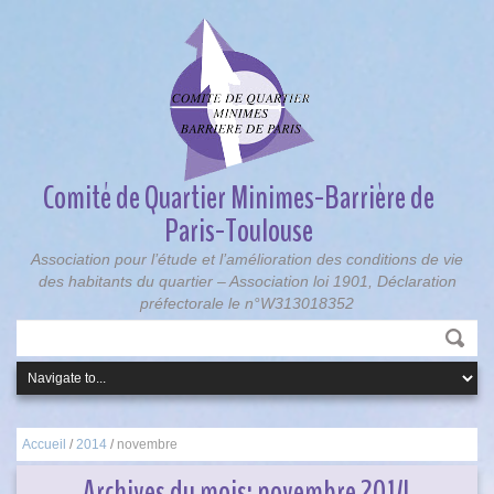
Comité de Quartier Minimes-Barrière de
Paris-Toulouse
Association pour l’étude et l’amélioration des conditions de vie
des habitants du quartier – Association loi 1901, Déclaration
préfectorale le n°W313018352
Accueil
/
2014
/
novembre
Archives du mois:
novembre 2014