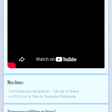
Nos liens :
-Commissions de quartier - Site de la Mairie
-Le PLU sur le Site de Toulouse Métropole