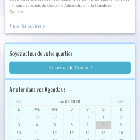
membres présents du Conseil d’Administration du Comité de
Quartier…
Lire la suite
Soyez acteur de votre quartier
Rejoignez le Comité !
A noter dans vos Agendas :
<<
>>
août 2026
L
Ma
Me
J
V
S
D
27
28
29
30
31
1
2
3
4
5
6
7
8
9
10
11
12
13
14
15
16