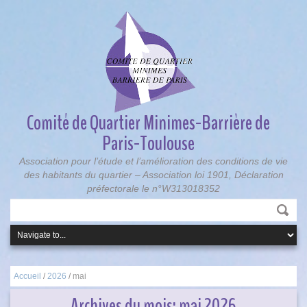
Comité de Quartier Minimes-Barrière de
Paris-Toulouse
Association pour l’étude et l’amélioration des conditions de vie
des habitants du quartier – Association loi 1901, Déclaration
préfectorale le n°W313018352
Accueil
/
2026
/
mai
Archives du mois:
mai 2026