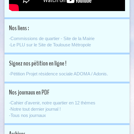
Nos liens :
-Commissions de quartier - Site de la Mairie
-Le PLU sur le Site de Toulouse Métropole
Signez nos pétition en ligne !
-Pétition Projet résidence sociale ADOMA / Adonis.
Nos journaux en PDF
-Cahier d'avenir, notre quartier en 12 thèmes
-Notre tout dernier journal !
-Tous nos journaux
Archives