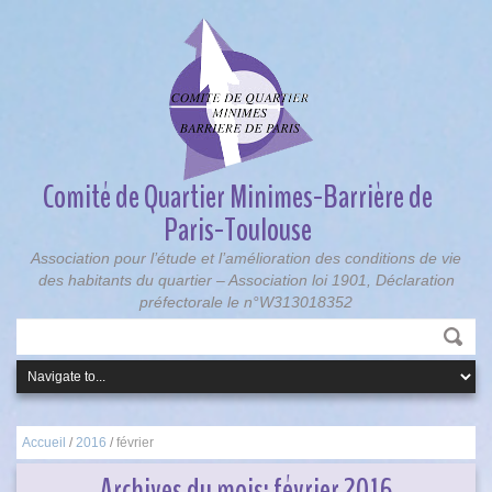
Comité de Quartier Minimes-Barrière de
Paris-Toulouse
Association pour l’étude et l’amélioration des conditions de vie
des habitants du quartier – Association loi 1901, Déclaration
préfectorale le n°W313018352
Accueil
/
2016
/
février
Archives du mois:
février 2016