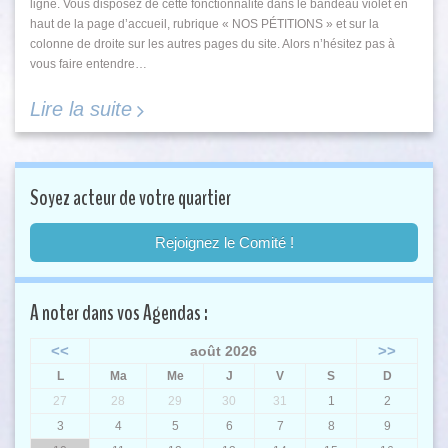
ligne. Vous disposez de cette fonctionnalité dans le bandeau violet en
haut de la page d’accueil, rubrique « NOS PÉTITIONS » et sur la
colonne de droite sur les autres pages du site. Alors n’hésitez pas à
vous faire entendre…
Lire la suite
Soyez acteur de votre quartier
Rejoignez le Comité !
A noter dans vos Agendas :
<<
>>
août 2026
L
Ma
Me
J
V
S
D
27
28
29
30
31
1
2
3
4
5
6
7
8
9