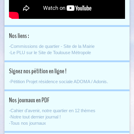
Nos liens :
-Commissions de quartier - Site de la Mairie
-Le PLU sur le Site de Toulouse Métropole
Signez nos pétition en ligne !
-Pétition Projet résidence sociale ADOMA / Adonis.
Nos journaux en PDF
-Cahier d'avenir, notre quartier en 12 thèmes
-Notre tout dernier journal !
-Tous nos journaux