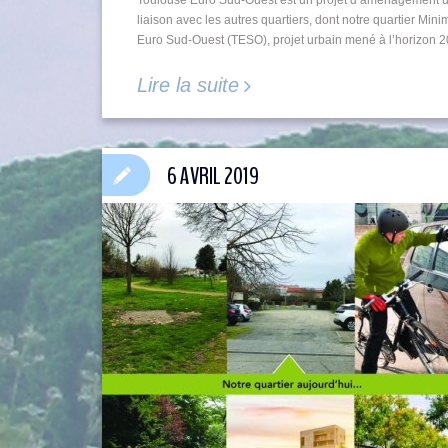
liaison avec les autres quartiers, dont notre quartier Mi
Euro Sud-Ouest (TESO), projet urbain mené à l’horizon 203
Lire la suite
6 AVRIL 2019