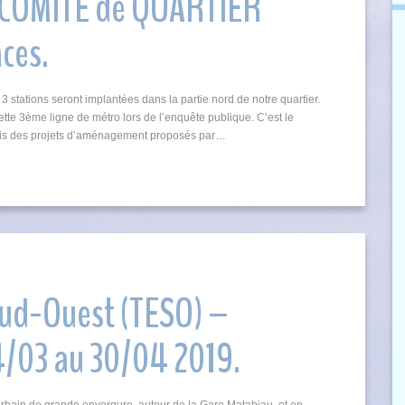
Le COMITE de QUARTIER
ces.
3 stations seront implantées dans la partie nord de notre quartier.
ette 3ème ligne de métro lors de l’enquête publique. C’est le
-vis des projets d’aménagement proposés par…
Sud-Ouest (TESO) –
4/03 au 30/04 2019.
bain de grande envergure, autour de la Gare Matabiau, et en