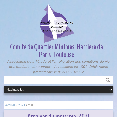
Comité de Quartier Minimes-Barrière de
Paris-Toulouse
Association pour l’étude et l’amélioration des conditions de vie
des habitants du quartier – Association loi 1901, Déclaration
préfectorale le n°W313018352
Accueil
/
2021
/
mai
Archives du mois:
mai 2021