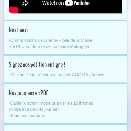
Nos liens :
-Commissions de quartier - Site de la Mairie
-Le PLU sur le Site de Toulouse Métropole
Signez nos pétition en ligne !
-Pétition Projet résidence sociale ADOMA / Adonis.
Nos journaux en PDF
-Cahier d'avenir, notre quartier en 12 thèmes
-Notre tout dernier journal !
-Tous nos journaux