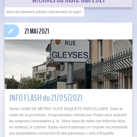
21 MAI 2021
INFO FLASH du 21/05/2021
3ème LIGNE DE MÉTRO: SUITE ENQUÊTE PARCELLAIRE. Dans le
cadre de la procédure d’expropriation menée par Tisséo pour acquérir
les emprises nécessaires à la 3ème ligne de métro (en tréfonds et/ou
en surface), le cabinet Systra vient d’adresser un courrier recommandé
aux propriétaires concernés.Et des panneaux « Avis d’Enquête