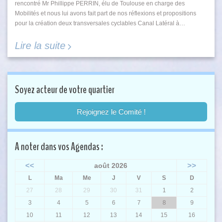
rencontré Mr Phillippe PERRIN, élu de Toulouse en charge des
Mobilités et nous lui avons fait part de nos réflexions et propositions
pour la création deux transversales cyclables Canal Latéral à…
Lire la suite
Soyez acteur de votre quartier
Rejoignez le Comité !
A noter dans vos Agendas :
<<
>>
août 2026
L
Ma
Me
J
V
S
D
27
28
29
30
31
1
2
3
4
5
6
7
8
9
10
11
12
13
14
15
16