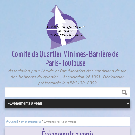
Comité de Quartier Minimes-Barrière de
Paris-Toulouse
Association pour l’étude et l’amélioration des conditions de vie
des habitants du quartier – Association loi 1901, Déclaration
préfectorale le n°W313018352
Accueil
/
évènements
/
Évènements à venir
Évènements à venir