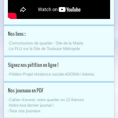
Nos liens :
-Commissions de quartier - Site de la Mairie
-Le PLU sur le Site de Toulouse Métropole
Signez nos pétition en ligne !
-Pétition Projet résidence sociale ADOMA / Adonis.
Nos journaux en PDF
-Cahier d'avenir, notre quartier en 12 thèmes
-Notre tout dernier journal !
-Tous nos journaux