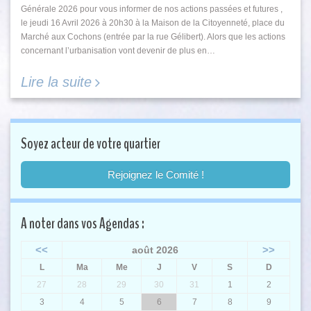
Générale 2026 pour vous informer de nos actions passées et futures ,
le jeudi 16 Avril 2026 à 20h30 à la Maison de la Citoyenneté, place du
Marché aux Cochons (entrée par la rue Gélibert). Alors que les actions
concernant l’urbanisation vont devenir de plus en…
Lire la suite
Soyez acteur de votre quartier
Rejoignez le Comité !
A noter dans vos Agendas :
<<
>>
août 2026
L
Ma
Me
J
V
S
D
27
28
29
30
31
1
2
3
4
5
6
7
8
9