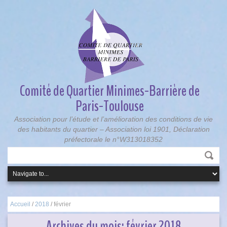
Comité de Quartier Minimes-Barrière de
Paris-Toulouse
Association pour l’étude et l’amélioration des conditions de vie
des habitants du quartier – Association loi 1901, Déclaration
préfectorale le n°W313018352
Accueil
/
2018
/
février
Archives du mois:
février 2018