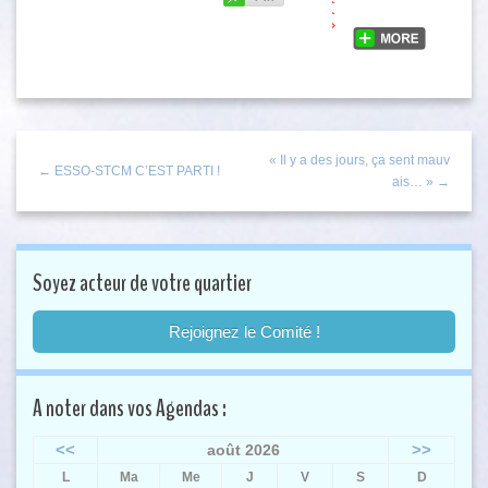
« Il y a des jours, ça sent mauv
← ESSO-STCM C’EST PARTI !
ais… » →
Soyez acteur de votre quartier
Rejoignez le Comité !
A noter dans vos Agendas :
<<
>>
août 2026
L
Ma
Me
J
V
S
D