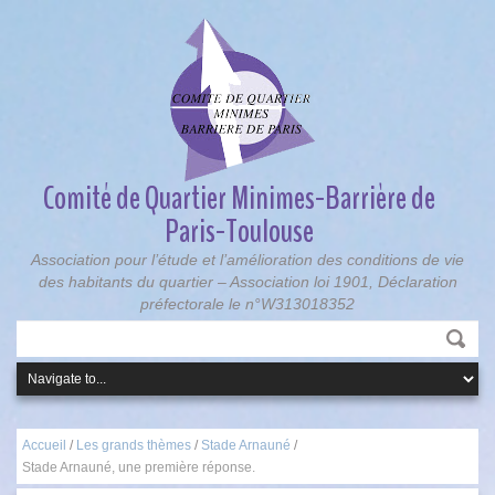
Comité de Quartier Minimes-Barrière de
Paris-Toulouse
Association pour l’étude et l’amélioration des conditions de vie
des habitants du quartier – Association loi 1901, Déclaration
préfectorale le n°W313018352
Accueil
/
Les grands thèmes
/
Stade Arnauné
/
Stade Arnauné, une première réponse.