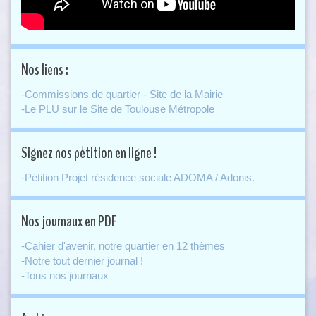
Nos liens :
-Commissions de quartier - Site de la Mairie
-Le PLU sur le Site de Toulouse Métropole
Signez nos pétition en ligne !
-Pétition Projet résidence sociale ADOMA / Adonis.
Nos journaux en PDF
-Cahier d'avenir, notre quartier en 12 thèmes
-Notre tout dernier journal !
-Tous nos journaux