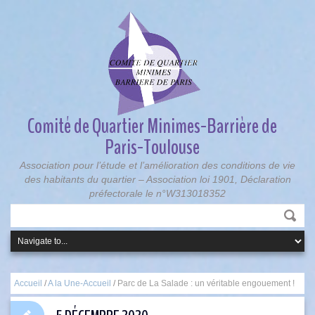
Comité de Quartier Minimes-Barrière de
Paris-Toulouse
Association pour l’étude et l’amélioration des conditions de vie
des habitants du quartier – Association loi 1901, Déclaration
préfectorale le n°W313018352
Accueil
/
A la Une-Accueil
/
Parc de La Salade : un véritable engouement !