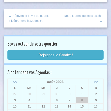
← Réinventer la vie de quartier
Notre journal du mois est là !
« Négreneys-Mazades ».
→
Soyez acteur de votre quartier
Rejoignez le Comité !
A noter dans vos Agendas :
<<
>>
août 2026
L
Ma
Me
J
V
S
D
27
28
29
30
31
1
2
3
4
5
6
7
8
9
10
11
12
13
14
15
16