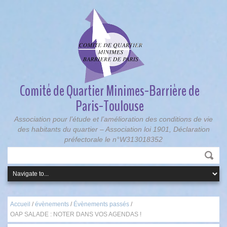
Comité de Quartier Minimes-Barrière de
Paris-Toulouse
Association pour l’étude et l’amélioration des conditions de vie
des habitants du quartier – Association loi 1901, Déclaration
préfectorale le n°W313018352
Accueil
/
évènements
/
Évènements passés
/
OAP SALADE : NOTER DANS VOS AGENDAS !