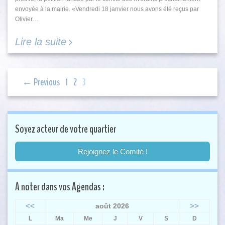
envoyée à la mairie. «Vendredi 18 janvier nous avons été reçus par
Olivier…
Lire la suite
← Previous
1
2
3
Soyez acteur de votre quartier
Rejoignez le Comité !
A noter dans vos Agendas :
<<
>>
août 2026
L
Ma
Me
J
V
S
D