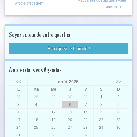
Mauvaises odeurs dans votre
← Article précédent
quartier ? →
Soyez acteur de votre quartier
Rejoignez le Comité !
A noter dans vos Agendas :
<<
>>
août 2026
L
Ma
Me
J
V
S
D
27
28
29
30
31
1
2
3
4
5
6
7
8
9
10
11
12
13
14
15
16
17
18
19
20
21
22
23
24
25
26
27
28
29
30
31
1
2
3
4
5
6